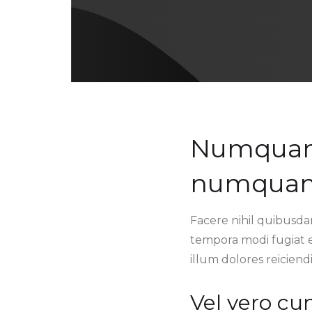
Numquam a
numquam 
Facere nihil quibusda
tempora modi fugiat e
illum dolores reiciendi
Vel vero c