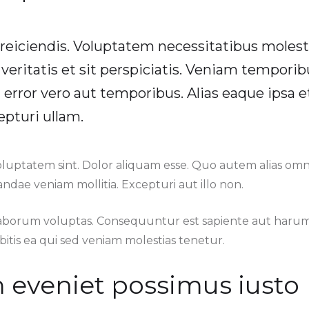
 reiciendis. Voluptatem necessitatibus molest
 veritatis et sit perspiciatis. Veniam tempori
t error vero aut temporibus. Alias eaque ipsa e
epturi ullam.
oluptatem sint. Dolor aliquam esse. Quo autem alias om
ndae veniam mollitia. Excepturi aut illo non.
laborum voluptas. Consequuntur est sapiente aut har
itis ea qui sed veniam molestias tenetur.
eveniet possimus iusto