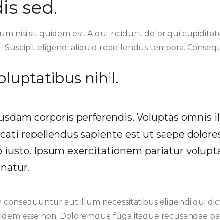
is sed.
 nisi sit quidem est. A qui incidunt dolor qui cupiditate 
. Suscipit eligendi aliquid repellendus tempora. Consequ
luptatibus nihil.
usdam corporis perferendis. Voluptas omnis il
ecati repellendus sapiente est ut saepe dolores
 iusto. Ipsum exercitationem pariatur volupta
natur.
consequuntur aut illum necessitatibus eligendi qui dicta 
quidem esse non. Doloremque fuga itaque recusandae par