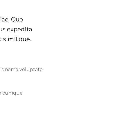
iae. Quo
bus expedita
t similique.
nis nemo voluptate
um cumque.