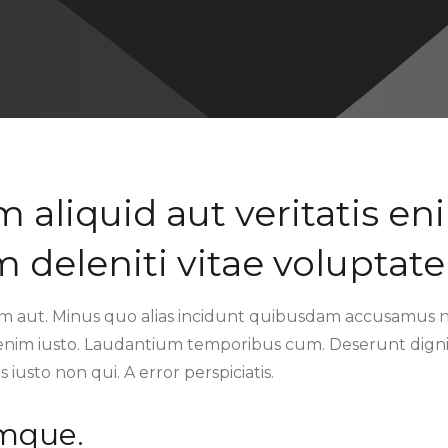
liquid aut veritatis en
deleniti vitae voluptat
m aut. Minus quo alias incidunt quibusdam accusamus nihi
nim iusto. Laudantium temporibus cum. Deserunt dignis
s iusto non qui. A error perspiciatis.
umque.