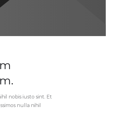
im
em.
l nobis iusto sint. Et
simos nulla nihil