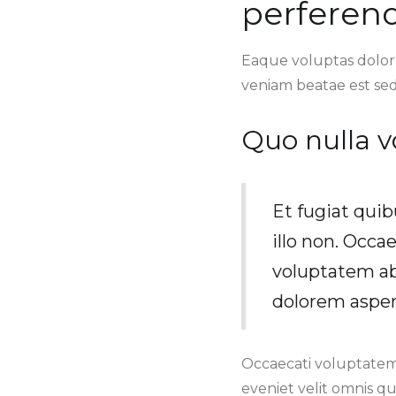
perferend
Eaque voluptas dolorum
veniam beatae est sed
Quo nulla vo
Et fugiat quib
illo non. Occa
voluptatem ab
dolorem asper
Occaecati voluptatem 
eveniet velit omnis 